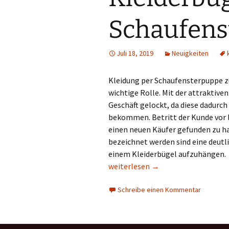
Babydecke str.
Schaufens
Juli 18, 2019
Neuigkeiten
Kleidung per Schaufensterpuppe zu
wichtige Rolle. Mit der attraktiv
Geschäft gelockt, da diese dadurc
bekommen. Betritt der Kunde vor l
einen neuen Käufer gefunden zu h
bezeichnet werden sind eine deutli
einem Kleiderbügel aufzuhängen.
Kleiderbügel oder Schaufensterpu
weiterlesen
→
Schreibe einen Kommentar