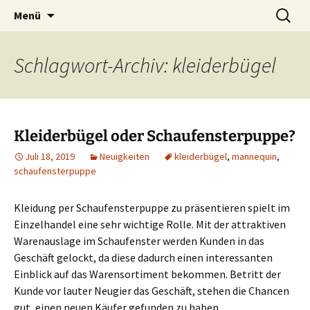
Zubehör und Tipps zum Häkeln
Zum
Suchen
Häkeln
Menü
Inhalt
nach:
springen
Schlagwort-Archiv: kleiderbügel
Kleiderbügel oder Schaufensterpuppe?
Juli 18, 2019
Neuigkeiten
kleiderbügel
,
mannequin
,
schaufensterpuppe
Kleidung per Schaufensterpuppe zu präsentieren spielt im
Einzelhandel eine sehr wichtige Rolle. Mit der attraktiven
Warenauslage im Schaufenster werden Kunden in das
Geschäft gelockt, da diese dadurch einen interessanten
Einblick auf das Warensortiment bekommen. Betritt der
Kunde vor lauter Neugier das Geschäft, stehen die Chancen
gut, einen neuen Käufer gefunden zu haben.