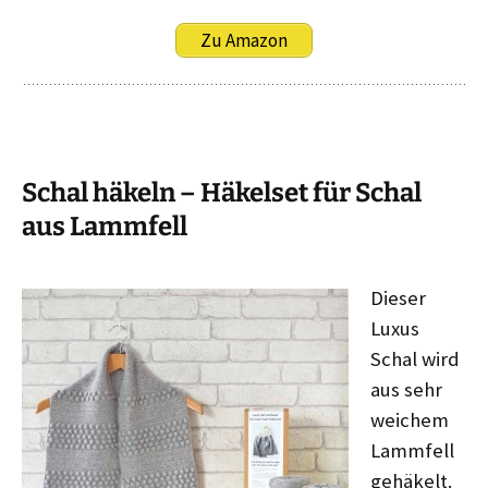
Zu Amazon
Schal häkeln – Häkelset für Schal
aus Lammfell
Dieser
Luxus
Schal wird
aus sehr
weichem
Lammfell
gehäkelt.