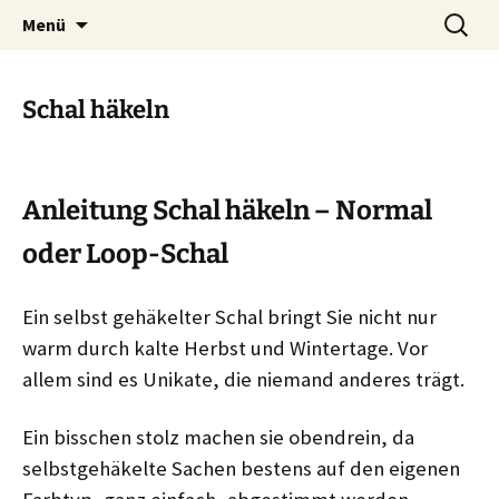
Zubehör und Tipps zum Häkeln
Zum
Suchen
Häkeln
Menü
Inhalt
nach:
springen
Schal häkeln
Anleitung Schal häkeln – Normal
oder Loop-Schal
Ein selbst gehäkelter Schal bringt Sie nicht nur
warm durch kalte Herbst und Wintertage. Vor
allem sind es Unikate, die niemand anderes trägt.
Ein bisschen stolz machen sie obendrein, da
selbstgehäkelte Sachen bestens auf den eigenen