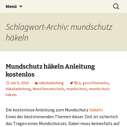
Zubehör und Tipps zum Häkeln
Zum
Suchen
Häkeln
Menü
Inhalt
nach:
springen
Schlagwort-Archiv: mundschutz
häkeln
Mundschutz häkeln Anleitung
kostenlos
Juli 9, 2020
Häkelanleitung
ffp2
,
gesichtsmaske
,
Häkelanleitung
,
Mund Nasenschutz
,
mundschutz
,
mundschutz
häkeln
Die kostenlose Anleitung zum Mundschutz
häkeln
Eines der bestimmenden Themen dieser Zeit ist sicherlich
das Tragen eines Mundschutzes. Dabei muss keinesfalls auf