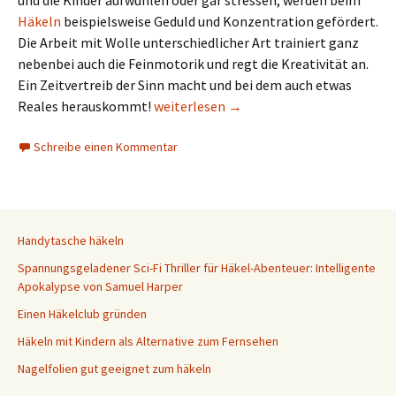
und die Kinder aufwühlen oder gar stressen, werden beim
Häkeln
beispielsweise Geduld und Konzentration gefördert.
Die Arbeit mit Wolle unterschiedlicher Art trainiert ganz
nebenbei auch die Feinmotorik und regt die Kreativität an.
Ein Zeitvertreib der Sinn macht und bei dem auch etwas
Häkeln mit Kindern als Alternative zum
Reales herauskommt!
weiterlesen
→
Schreibe einen Kommentar
Handytasche häkeln
Spannungsgeladener Sci-Fi Thriller für Häkel-Abenteuer: Intelligente
Apokalypse von Samuel Harper
Einen Häkelclub gründen
Häkeln mit Kindern als Alternative zum Fernsehen
Nagelfolien gut geeignet zum häkeln