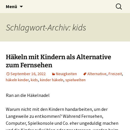
Zubehör und Tipps zum Häkeln
Zum
Suchen
Häkeln
Menü
Inhalt
nach:
springen
Schlagwort-Archiv: kids
Häkeln mit Kindern als Alternative
zum Fernsehen
September 16, 2022
Neuigkeiten
Alternative
,
Freizeit
,
häkeln kinder
,
kids
,
kinder häkeln
,
spielwelten
Ran an die Häkelnadel
Warum nicht mit den Kindern handarbeiten, um der
Langeweile zu entkommen? Während Fernsehen,
Computer, Spielkonsole und Co. eher ungeduldig machen