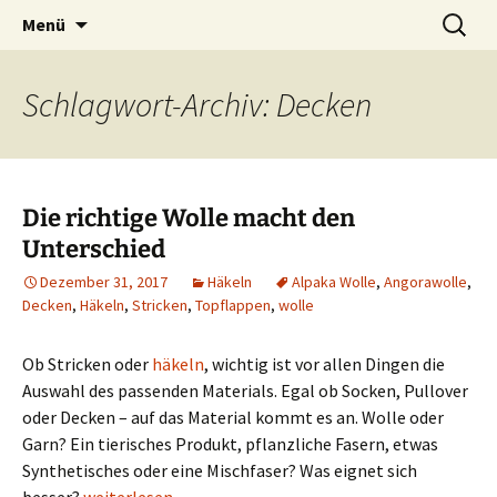
Zubehör und Tipps zum Häkeln
Zum
Suchen
Häkeln
Menü
Inhalt
nach:
springen
Schlagwort-Archiv: Decken
Die richtige Wolle macht den
Unterschied
Dezember 31, 2017
Häkeln
Alpaka Wolle
,
Angorawolle
,
Decken
,
Häkeln
,
Stricken
,
Topflappen
,
wolle
Ob Stricken oder
häkeln
, wichtig ist vor allen Dingen die
Auswahl des passenden Materials. Egal ob Socken, Pullover
oder Decken – auf das Material kommt es an. Wolle oder
Garn? Ein tierisches Produkt, pflanzliche Fasern, etwas
Synthetisches oder eine Mischfaser? Was eignet sich
Die richtige Wolle macht den Unterschied