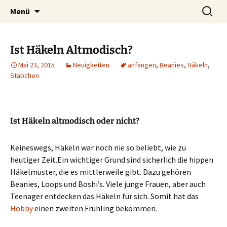
Zubehör und Tipps zum Häkeln
Zum
Suchen
Häkeln
Menü
Inhalt
nach:
springen
Ist Häkeln Altmodisch?
Mai 23, 2015
Neuigkeiten
anfangen
,
Beanies
,
Häkeln
,
Stäbchen
Ist Häkeln altmodisch oder nicht?
Keineswegs, Häkeln war noch nie so beliebt, wie zu
heutiger Zeit.
Ein wichtiger Grund sind sicherlich die hippen
Häkelmuster, die es mittlerweile gibt. Dazu gehören
Beanies, Loops und Boshi’s. Viele junge Frauen, aber auch
Teenager entdecken das Häkeln für sich. Somit hat das
Hobby
einen zweiten Frühling bekommen.