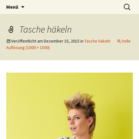
Zubehör und Tipps zum Häkeln
Zum
Suchen
Häkeln
Menü
Inhalt
nach:
springen
Tasche häkeln
Veröffentlicht am
Dezember 15, 2015
in
Tasche häkeln
Volle
Auflösung (1000 × 1500)