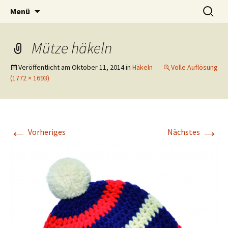
Zubehör und Tipps zum Häkeln
Zum
Suchen
Häkeln
Menü
Inhalt
nach:
springen
Mütze häkeln
Veröffentlicht am
Oktober 11, 2014
in
Häkeln
Volle Auflösung
(1772 × 1693)
←
→
Vorheriges
Nächstes