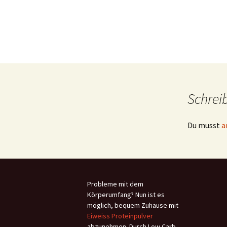
Babydecke str.
Schrei
Du musst
a
Probleme mit dem
Körperumfang? Nun ist es
möglich, bequem Zuhause mit
Eiweiss Proteinpulver
abzunehmen. Durch Low Carb